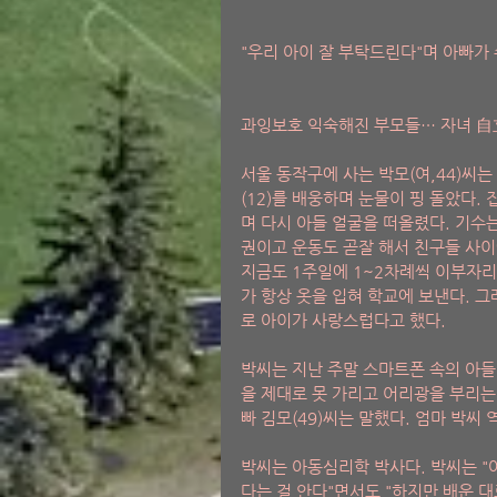
"우리 아이 잘 부탁드린다"며 아빠가 
과잉보호 익숙해진 부모들… 자녀 自
서울 동작구에 사는 박모(여,44)씨
(12)를 배웅하며 눈물이 핑 돌았다
며 다시 아들 얼굴을 떠올렸다. 기수는
권이고 운동도 곧잘 해서 친구들 사이
지금도 1주일에 1~2차례씩 이부자리
가 항상 옷을 입혀 학교에 보낸다. 
로 아이가 사랑스럽다고 했다.
박씨는 지난 주말 스마트폰 속의 아들
을 제대로 못 가리고 어리광을 부리는
빠 김모(49)씨는 말했다. 엄마 박씨
박씨는 아동심리학 박사다. 박씨는 "
다는 걸 안다"면서도 "하지만 배운 대