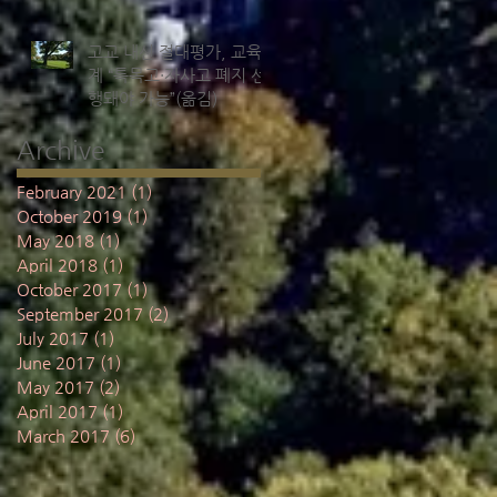
고교 내신 절대평가, 교육
계 “특목고·자사고 폐지 선
행돼야 가능”(옮김)
Archive
February 2021
(1)
1 post
October 2019
(1)
1 post
May 2018
(1)
1 post
April 2018
(1)
1 post
October 2017
(1)
1 post
September 2017
(2)
2 posts
July 2017
(1)
1 post
June 2017
(1)
1 post
May 2017
(2)
2 posts
April 2017
(1)
1 post
March 2017
(6)
6 posts