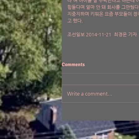
다'며 아이를 잘 부탁한다고 하는데 
힘들다며 얼마 안 돼 회사를 그만뒀다
지중지하며 키워온 요즘 부모들이 정작
고 했다.
조선일보 2014-11-21  최경운 기자 
Comments
Write a comment...