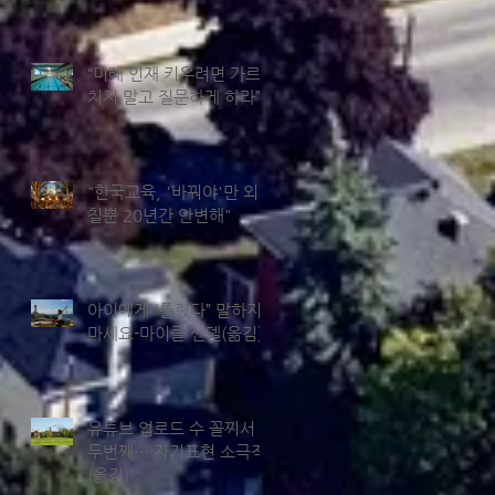
“미래 인재 키우려면 가르
치지 말고 질문하게 하라”
"한국교육, '바꿔야'만 외
칠뿐 20년간 안변해"
아이에게 “틀렸다” 말하지
마세요-마이클 샌델(옮김)
유튜브 업로드 수 꼴찌서
두번째… 자기표현 소극적
(옮김)