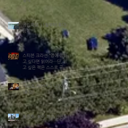
형석
공립학교 11월부터 휴대폰
금지
스티븐 크라션 “영어 잘하
고 싶다면 읽어라…단, 읽
고 싶은 책은 스스로 골라
야”
게이츠,저커버그 나오려면
(옮김)
토론토, 북미 최고 안전도
시