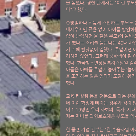
을 높였다. 경찰 관계자는 "이런 부
다"고 했다.
◇방임하다 뒤늦게 개입하는 부모도 
내세우지만 규율 없이 아이를 방임하는
없이 방임하던 물 같은 부모)의 돌변
가'했다는 소리를 듣는다는 40대 
기 위해 밤낮없이 일했다. 주말이면 
리하지 않았다. 그런데 중학생이 된 
했다. 한국청소년상담복지개발원 김래선
아들은 아빠를 주말에 놀아주는 '놀이
을 조정하는 일은 엄마가 도맡아 왔기
했다.
교육 컨설팅 등을 전문으로 하는 유웨
데 이런 함정에 빠지는 경우가 적지 않
이 1.19명인 우리 사회의 '독자' 
제는 자녀를 과잉보호해온 부모들 역시
한 중견 기업 간부는 "한 수습사원 아