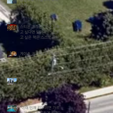
금지
스티븐 크라션 “영어 잘하
고 싶다면 읽어라…단, 읽
고 싶은 책은 스스로 골라
야”
게이츠,저커버그 나오려면
(옮김)
토론토, 북미 최고 안전도
시
“미래 인재 키우려면 가르
치지 말고 질문하게 하라”