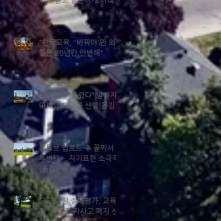
"한국교육, '바꿔야'만 외
칠뿐 20년간 안변해"
아이에게 “틀렸다” 말하지
마세요-마이클 샌델(옮김)
유튜브 업로드 수 꼴찌서
두번째… 자기표현 소극적
(옮김)
고교 내신 절대평가, 교육
계 “특목고·자사고 폐지 선