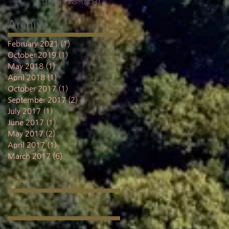
행돼야 가능”(옮김)
Archive
February 2021
(1)
1 post
October 2019
(1)
1 post
May 2018
(1)
1 post
April 2018
(1)
1 post
October 2017
(1)
1 post
September 2017
(2)
2 posts
July 2017
(1)
1 post
June 2017
(1)
1 post
May 2017
(2)
2 posts
April 2017
(1)
1 post
March 2017
(6)
6 posts