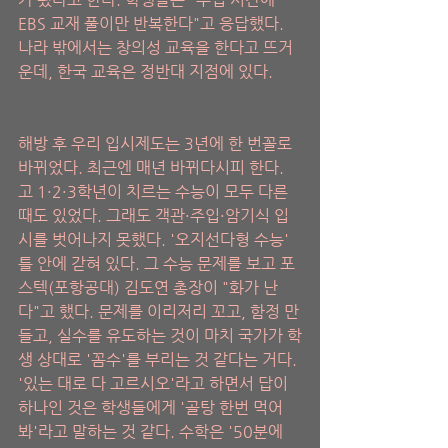
EBS 교재 풀이만 반복한다"고 응답했다. 
나라 밖에서는 창의성 교육을 한다고 뜨거
운데, 한국 교육은 정반대 지점에 있다.
해방 후 우리 입시제도는 3년에 한 번꼴로 
바뀌었다. 최근엔 매년 바뀌다시피 한다. 
고 1·2·3학년이 치르는 수능이 모두 다른 
때도 있었다. 그래도 객관·주입·암기식 입
시를 벗어나지 못했다. '오지선다형 수능' 
틀 안에 갇혀 있다. 그 수능 문제를 보고 포
스텍(포항공대) 김도연 총장이 "화가 난
다"고 했다. 문제를 이리저리 꼬고, 함정 만
들고, 실수를 유도하는 것이 마치 국가가 학
생 상대로 '꼼수'를 부리는 것 같다는 거다. 
'있는 대로 다 고르시오'라고 하면서 답이 
하나인 것은 학생들에게 '골탕 한번 먹어
봐'라고 말하는 것 같다. 수학은 '50분에 