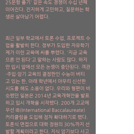
25문항 풀기' 같은 속도 경쟁이 수십 년째 
이어진다. 진지하게 고민하고, 질문하는 학
생은 살아남기 어렵다.
최근 일부 학교에서 토론 수업, 프로젝트 수
업을 활발히 한다. 정부가 도입한 자유학기
제가 이런 교육에 씨를 뿌렸다. '지금 교육
으론 안 된다'고 말하는 사람도 많다. 하지
만 입시 앞에선 모든 논쟁이 중단된다. 객관
·주입·암기 교육의 결정판인 수능이 버티
고 있는 한, 아래 학년에서 아무리 신선한 
시도를 해도 소용이 없다. 우리와 형편이 비
슷했던 일본은 2014년 교육개혁안을 발표
하고 입시 개혁을 시작했다. 200개 고교에 
우선 IB(International Baccalaureate) 
커리큘럼을 도입해 점차 확대하기로 했다. 
토론식 면접으로 대학 정원의 30%까지 선
발할 계획이라고 한다. 지식 암기보다 사고