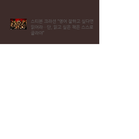
스티븐 크라션 “영어 잘하고 싶다면
읽어라…단, 읽고 싶은 책은 스스로
골라야”
게이츠,저커버그 나오려면(옮김)
토론토, 북미 최고 안전도시
“미래 인재 키우려면 가르치지 말고
질문하게 하라”