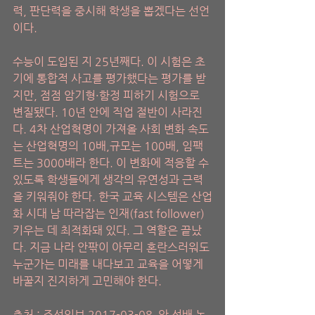
력, 판단력을 중시해 학생을 뽑겠다는 선언
이다.
수능이 도입된 지 25년째다. 이 시험은 초
기에 통합적 사고를 평가했다는 평가를 받
지만, 점점 암기형·함정 피하기 시험으로 
변질됐다. 10년 안에 직업 절반이 사라진
다. 4차 산업혁명이 가져올 사회 변화 속도
는 산업혁명의 10배,규모는 100배, 임팩
트는 3000배라 한다. 이 변화에 적응할 수 
있도록 학생들에게 생각의 유연성과 근력
을 키워줘야 한다. 한국 교육 시스템은 산업
화 시대 남 따라잡는 인재(fast follower) 
키우는 데 최적화돼 있다. 그 역할은 끝났
다. 지금 나라 안팎이 아무리 혼란스러워도 
누군가는 미래를 내다보고 교육을 어떻게 
바꿀지 진지하게 고민해야 한다.
출처 : 조선일보 2017-03-08  안 석배 논